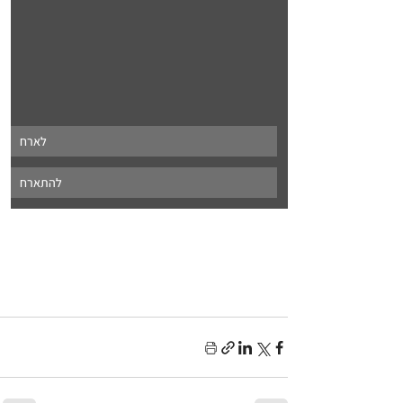
לארח
להתארח