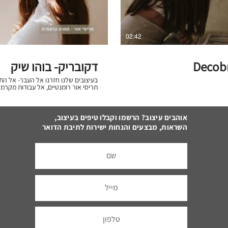
02:42
Decobr
דקובריק- בוהו שיק
בעיצובים שלנו חזרנו אל העבר- אל 
תריסי אור רומנטיים, אל עבודות מקרמ
לקחנו צורות מסורתיות, מוכרות וידועות
רגילים (חוטי נחושת, חוטי חשמל ועוד)
וגם בעבודת יד. יש לנו המון 
השראה מהעבר, משתמש בטכנולוגיות עכ
אוהבים עיצוב? הרשמו וקבלו טיפים בעיצוב,
לקדמה. אנחנו רומנטיים. מאמינים
השראות, מבצעים והנחות ישירות לתיבת הדואר
בעיצובים שלנו, לא? את ה
אבוחצירה האלוף. תודה לדגנית ברונר
https://www.decobrick.co.il