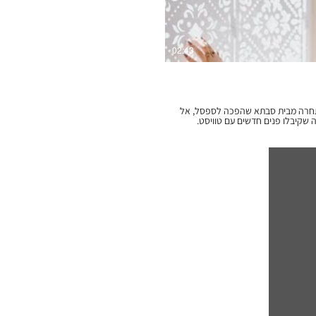
02:43
התחרה מבית סבתא שהפכה לספסל, אל
ה שקיבלו פנים חדשים עם טוויסט.
 וניערנו אותן... השתמשנו בחומרים לא
, השתמשנו בטכנולוגיות הכי חדשניות
כבוד להיסטוריה ומסורת. לדעתנו, עיצוב טוב שואב
שוויות ומתרגם את הצורניות
 באהבת אמת נצחית. רואים את זה
סירטון המקסים הזה צילם המוכשר עומרי
 גבינט האלופה והמוכשרת, ולאלה
שבלעדיה אין טעם לשומדבר מכל זה. דברו איתנו: דקובריק 058-4747356