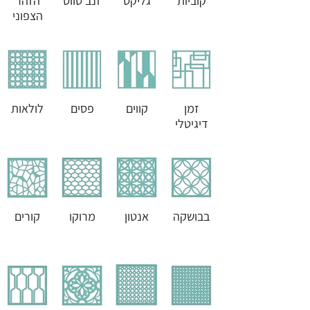
קוביות
גליקס
זנב טווס
הזהר
הצפוני
זמן
קווים
פסים
לולאות
דיגיטלי
בבושקה
אנטון
מרוקו
קורים