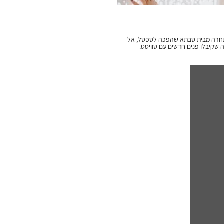
התחרה מבית סבתא שהפכה לספסל, אל
ה שקיבלו פנים חדשים עם טוויסט.
 וניערנו אותן... השתמשנו בחומרים לא
, השתמשנו בטכנולוגיות הכי חדשניות
כבוד להיסטוריה ומסורת. לדעתנו, עיצוב טוב שואב
שוויות ומתרגם את הצורניות
 באהבת אמת נצחית. רואים את זה
סירטון המקסים הזה צילם המוכשר עומרי
 גבינט האלופה והמוכשרת, ולאלה
שבלעדיה אין טעם לשומדבר מכל זה. דברו איתנו: דקובריק 058-4747356