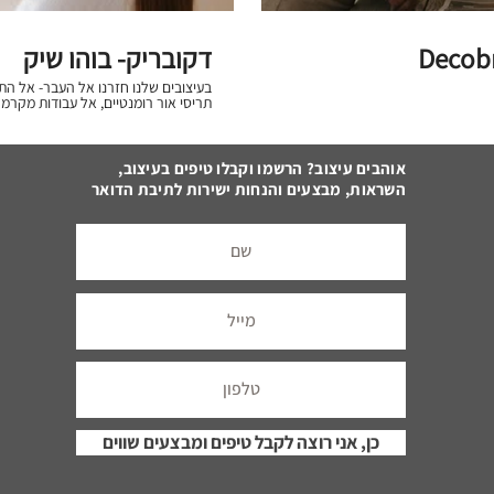
Decobr
דקובריק- בוהו שיק
בעיצובים שלנו חזרנו אל העבר- אל 
תריסי אור רומנטיים, אל עבודות מקרמ
לקחנו צורות מסורתיות, מוכרות וידועות
רגילים (חוטי נחושת, חוטי חשמל ועוד)
וגם בעבודת יד. יש לנו המון 
השראה מהעבר, משתמש בטכנולוגיות עכ
אוהבים עיצוב? הרשמו וקבלו טיפים בעיצוב,
לקדמה. אנחנו רומנטיים. מאמינים
השראות, מבצעים והנחות ישירות לתיבת הדואר
בעיצובים שלנו, לא? את ה
אבוחצירה האלוף. תודה לדגנית ברונר
https://www.decobrick.co.il
כן, אני רוצה לקבל טיפים ומבצעים שווים