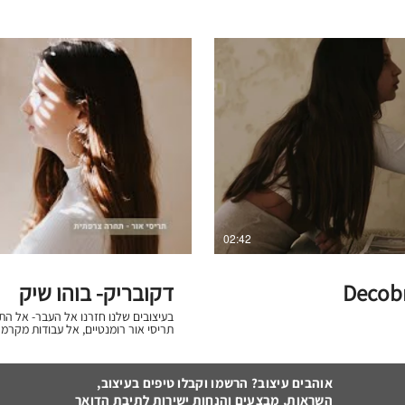
ייה בסרטון
צפ
02:42
Decobr
דקובריק- בוהו שיק
בעיצובים שלנו חזרנו אל העבר- אל 
תריסי אור רומנטיים, אל עבודות מקרמ
לקחנו צורות מסורתיות, מוכרות וידועות
רגילים (חוטי נחושת, חוטי חשמל ועוד)
וגם בעבודת יד. יש לנו המון 
השראה מהעבר, משתמש בטכנולוגיות עכ
אוהבים עיצוב? הרשמו וקבלו טיפים בעיצוב,
לקדמה. אנחנו רומנטיים. מאמינים
השראות, מבצעים והנחות ישירות לתיבת הדואר
בעיצובים שלנו, לא? את ה