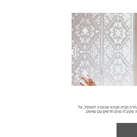
ייה בסרטון
02:43
התחרה מבית סבתא שהפכה לספסל, אל
ה שקיבלו פנים חדשים עם טוויסט.
 וניערנו אותן... השתמשנו בחומרים לא
, השתמשנו בטכנולוגיות הכי חדשניות
כבוד להיסטוריה ומסורת. לדעתנו, עיצוב טוב שואב
שוויות ומתרגם את הצורניות
 באהבת אמת נצחית. רואים את זה
סירטון המקסים הזה צילם המוכשר עומרי