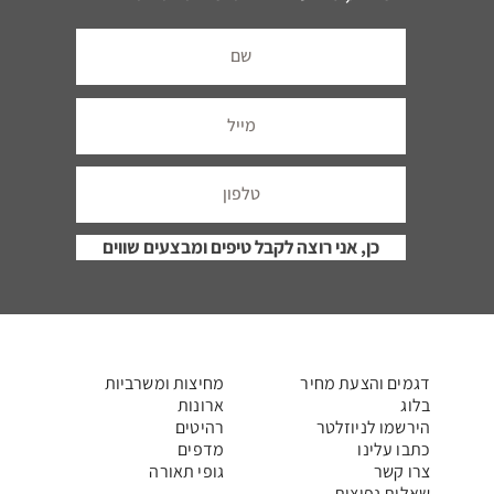
אבוחצירה האלוף. תודה לדגנית ברונר
https://www.decobrick.co.il
כן, אני רוצה לקבל טיפים ומבצעים שווים
דגמים והצעת מחיר
מחיצות ומשרביות
בלוג
ארונות
הירשמו לניוזלטר
רהיטים
כתבו עלינו
מדפים
צרו קשר
גופי תאורה
שאלות נפוצות