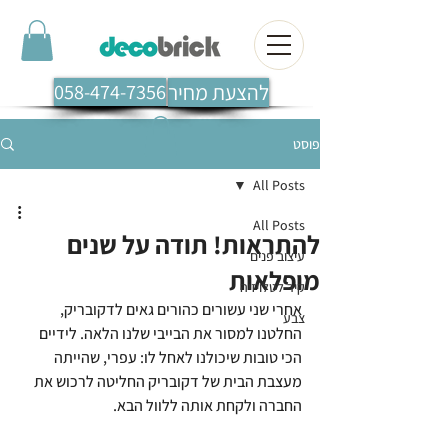
להצעת מחיר
058-474-7356
פוסט
All Posts
All Posts
להתראות! תודה על שנים
עיצוב פנים
מופלאות
קיר לטלויזיה
אחרי שני עשורים כהורים גאים לדקובריק,  
צבע
החלטנו למסור את הבייבי שלנו הלאה. לידיים 
הכי טובות שיכולנו לאחל לו: עפרי, שהייתה 
מעצבת הבית של דקובריק החליטה לרכוש את 
החברה ולקחת אותה ללוול הבא.