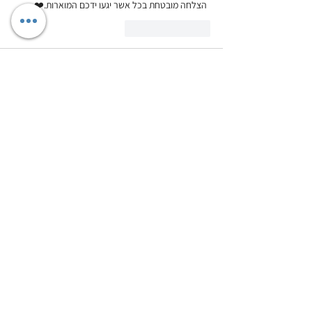
 הצלחה מובטחת בכל אשר יגעו ידכם המוארות.❤️
לייק
להשיב
Merav Sade
01 במאי 2024
בהצלחה לכולכם!!! 
לייק
להשיב
אוהבים עיצוב? הרשמו וקבלו טיפים בעיצוב,
השראות, מבצעים והנחות ישירות לתיבת הדואר