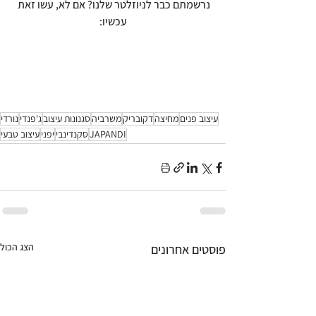
נרשמתם כבר לניוזלטר שלנו? אם לא, עשו זאת 
עכשיו:
עיצוב פנים
מחיצה
דקובריק
משרביה
סגנונות עיצוב
ג'פנדי
נורדי
JAPANDI
סקנדינבי
יפני
עיצוב טבעי
הצג הכול
פוסטים אחרונים