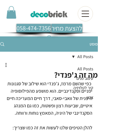
להצעת מחיר
058-474-7356
פוסט
All Posts
All Posts
מה זה ג'פנדי?
עיצוב פנים
 כפי שהשם מרמז, ג'פנדי הוא שילוב של סגנונות 
קיר לטלויזיה
יפניים וסקנדינביים. הוא מושפע מהפילוסופיה 
צבע
היפנית של וואבי-סאבי, דרך חיים המעריכה חיים 
איטיים, שביעות רצון ופשטות, כמו גם המנהג 
הסקנדינבי של היגיה, המאמץ נוחות ורווחה.
להלן הטיפים שלנו לעשות את זה כמו שצריך: