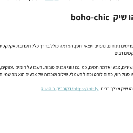
הו שיק
  boho-chic
ריטים נינוחים, נועזים ויוצאי דופן. המראה כולל בדרך כלל תערובת אקלקטי
מים רבים.
ירים, צבעי אדמה חמים, כמו גם גווני אבנים טובות. חשבו על חומים עמוקים, י
ו סגול רווי, כתום לוהט וכחול חשמלי. שילוב ושכבות של צבעים הוא מה שמייח
הו שיק אצלך בבית: 
https://bit.ly/דקובריק-בוהושיק