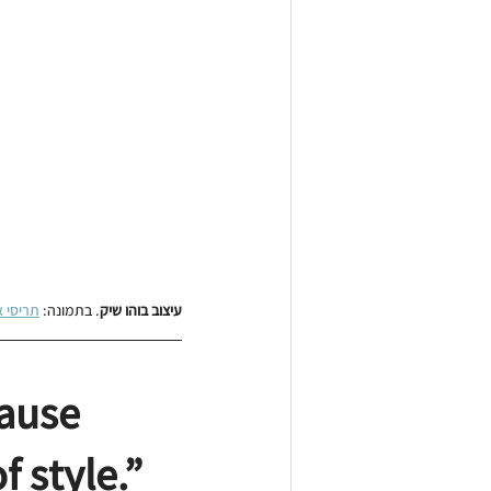
עיצוב בוהו שיק
. בתמונה: 
תריסי א
ause 
f style.” 