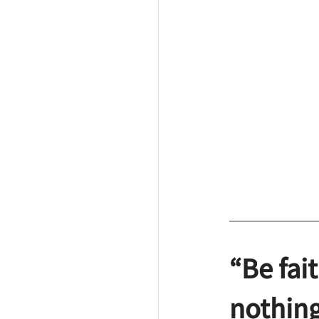
“Be fai
nothing 