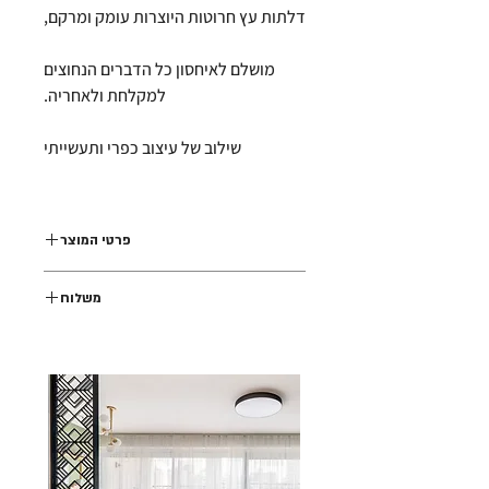
דלתות עץ חרוטות היוצרות עומק ומרקם,
מושלם לאיחסון כל הדברים הנחוצים
למקלחת ולאחריה.
שילוב של עיצוב כפרי ותעשייתי
פרטי המוצר
H60 x W40 x D12 cm
משלוח
מסגרת עץ מלא, מילואה מפיברה
כולל מדף במיקום המתאים לחפצים גבוהים
משלוח עד פתח הבית
ונמוכים
לניקוי השתמשו במטלית יבשה רכה