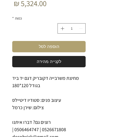
מחיר
כמות
*
הוספה לסל
לקנייה מהירה
מחיצת משרבייה דקובריק דגם יד ביד
בגודל 120*180
עיצוב פנים: סטודיו דיטיילס
צילום: שירן כרמל
רוצים גם? דברו איתנו
0526671808 | 0506464747 |
decobrick@gmail.com