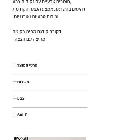
,חומרים טבעיים עם נקודות צבע
רהיטים בהשראת אמצע המאה הקודמת
וצורות טבעיות ואורגניות.
דקובריק דגם מפית רקומה
מחיצה עם הצצה.
פרטי המוצר
H95 x W140 cm.
משלוח
Made in ISRAEL
מתכת כיפוף
משלוח עד הבית עם שליח
צבע
גוון אבן (אבל ניתן להזמין בכל גוון שהוא)
SALE
סייל אביב חגיגי
עד 50% הנחה