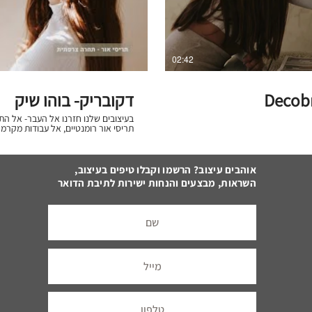
02:42
Decobr
דקובריק- בוהו שיק
בעיצובים שלנו חזרנו אל העבר- אל 
תריסי אור רומנטיים, אל עבודות מקרמ
לקחנו צורות מסורתיות, מוכרות וידועות
רגילים (חוטי נחושת, חוטי חשמל ועוד)
וגם בעבודת יד. יש לנו המון 
השראה מהעבר, משתמש בטכנולוגיות עכ
אוהבים עיצוב? הרשמו וקבלו טיפים בעיצוב,
לקדמה. אנחנו רומנטיים. מאמינים
השראות, מבצעים והנחות ישירות לתיבת הדואר
בעיצובים שלנו, לא? את ה
אבוחצירה האלוף. תודה לדגנית ברונר
https://www.decobrick.co.il