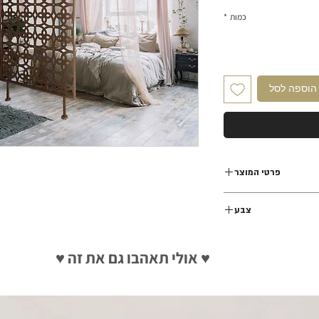
כמות
*
הוספה לסל
פרטי המוצר
ודל 140×330 ס"מ
צבע
ופיל היקפי 20*40 מ"מ
יות רצפה תקרה 30 ס"מ
צבע נחושת מטאלי
♥ אולי תאהבו גם את זה ♥