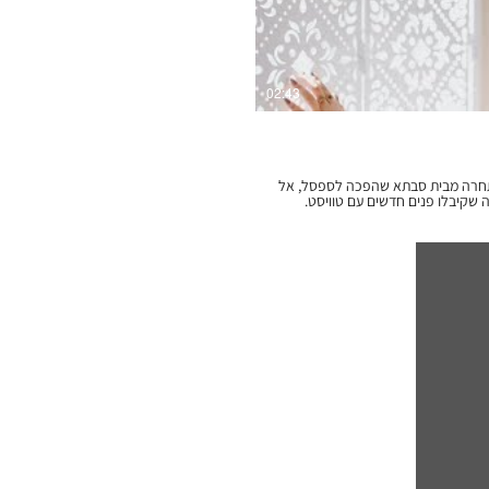
02:43
התחרה מבית סבתא שהפכה לספסל, אל
ה שקיבלו פנים חדשים עם טוויסט.
 וניערנו אותן... השתמשנו בחומרים לא
, השתמשנו בטכנולוגיות הכי חדשניות
כבוד להיסטוריה ומסורת. לדעתנו, עיצוב טוב שואב
שוויות ומתרגם את הצורניות
 באהבת אמת נצחית. רואים את זה
סירטון המקסים הזה צילם המוכשר עומרי
 גבינט האלופה והמוכשרת, ולאלה
שבלעדיה אין טעם לשומדבר מכל זה. דברו איתנו: דקובריק 058-4747356