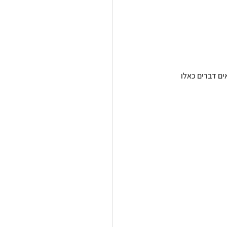
חלון. כך בנו לפני 38 שנה. (היום לא רואים דברים כאלו 