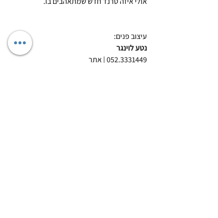
אולי איזה טרנד חדש שמתאהבים בו.
עיצוב פנים:
נטע לוינגר 
052.3331449 | אתר 
צילום:
איתי בנית
רוצים גם דקובריק יד ביד כמו של נטע? דברו 
איתנו:
058-4747357 decobrick@gmail.com
<<< לעיצובים נוספים