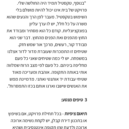
 "בנוסף, טקסטיל תמיד היה החולשה שלי. 
פרויקט של בית אינו יכול להיות מושלם בלי 
השימוש בטקסטיל. מעבר לפן הרך והנעים שהוא 
משרה על כל חלל, יש לו ערך עליון 
בפונקציונליות. קודם כל הוא מסתיר ומבודד את 
החוץ מהפנים ואת הפנים מהחוץ. דבר שני הוא 
מבודד קור, רעשים, מרכך אור שמש חזק.
שטיחים זו התמכרות שעוברת מדור לדור אצלנו 
במשפחה. יש לי כמה שטיחים שאני כל פעם 
מחליפה ביניהם. כל פעם לפי מצב הרוח שמלווה 
אותי באותה התקופה. אוהבת ומעריכה מאוד 
שטיחי עבודת יד אותנטי ואתני. מדמיינת ממש 
את האנשים שישבו וארגו אותם בכזו התמסרות".
3  טיפים מנטע: 
תיאום ציפיות 
- בכל תחילת פרויקט, אם בשיפוץ 
או בתכנון דירת קבלן, יש לקחת נשימה ארוכה 
ארוכה ולדעת שזו תקופה אינטנסיבית ושהיא 